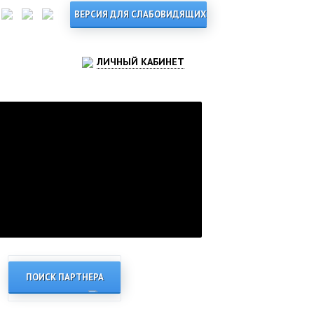
ЛИЧНЫЙ КАБИНЕТ
ПОИСК ПАРТНЕРА