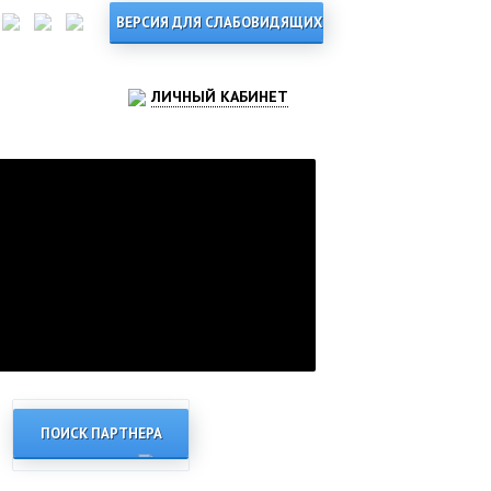
ЛИЧНЫЙ КАБИНЕТ
ПОИСК ПАРТНЕРА