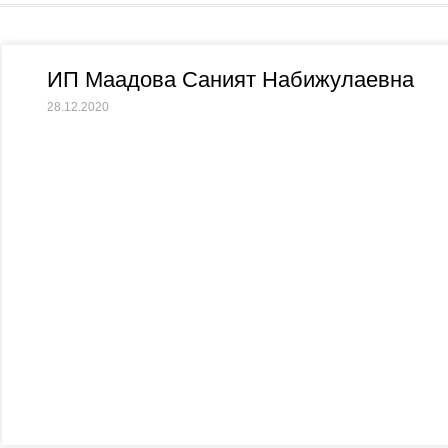
ИП Маадова Саният Набижулаевна
28.12.2020