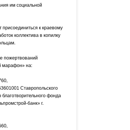
зания им социальной
т присоединиться к краевому
боток коллектива в копилку
ольцам.
де пожертвований
й марафон» на:
760,
63601001 Ставропольского
о благотворительного фонда
ьпромстрой-банк» г.
660,