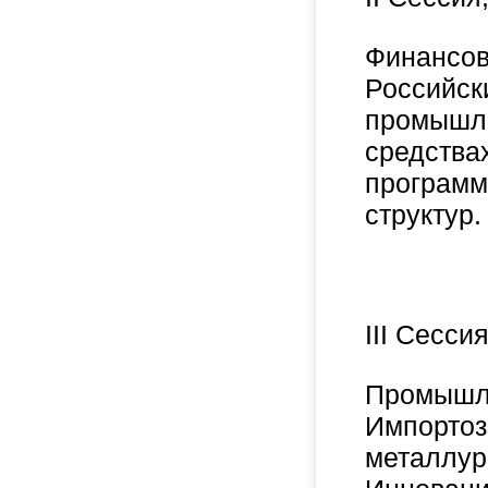
Финансов
Российск
промышле
средства
программ
структур.
III Сесси
Промышле
Импортоз
металлур