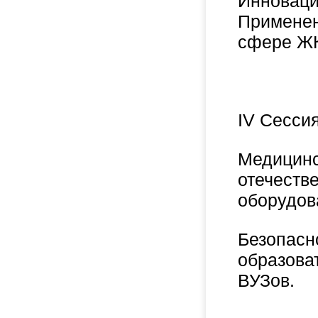
Инноваци
Применен
сфере Ж
IV Сессия
Медицинс
отечеств
оборудов
Безопасн
образова
ВУЗов.