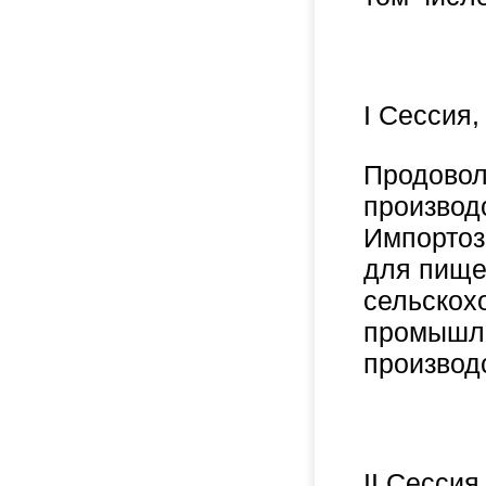
I Сессия,
Продовол
производ
Импортоз
для пище
сельскох
промышле
производ
II Сессия