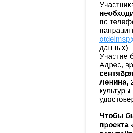
Участник
необход
по телефо
направит
otdelmsp
данных).
Участие 
Адрес, в
сентября 
Ленина, 
культуры 
удостове
Чтобы бы
проекта 