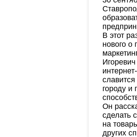
Ставропо
образоват
предприн
В этот р
нового о 
маркетин
Игоревич
интернет
славится
городу и
способст
Он расска
сделать 
на товар
других с