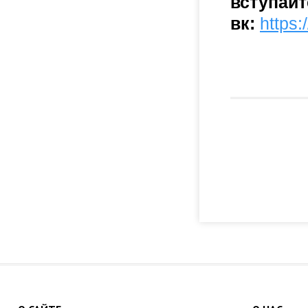
вступайт
вк:
https