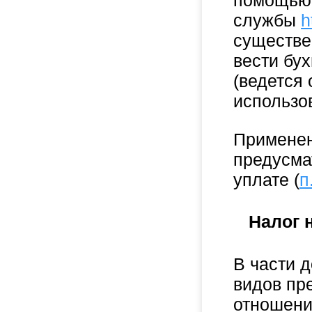
помощью 
службы
h
существе
вести бух
(ведется 
использо
Применен
предусма
уплате (
п
Налог 
В части 
видов пр
отношени