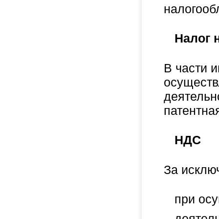
налогооб
Налог 
В части 
осуществ
деятельн
патентна
НДС
За исклю
при ос
деятель