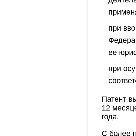
примен
при вво
Федера
ее юри
при ос
соответ
Патент вы
12 месяц
года.
С более 