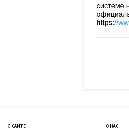
системе 
официаль
https:
//ww
О САЙТЕ
О НАС