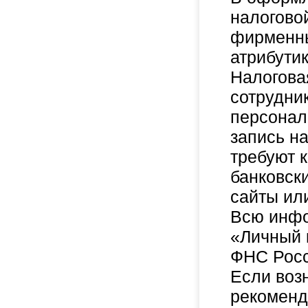
налогово
фирменны
атрибутик
Налогова
сотрудни
персонал
запись н
требуют 
банковск
сайты ил
Всю инфо
«Личный 
ФНС Росс
Если воз
рекоменд