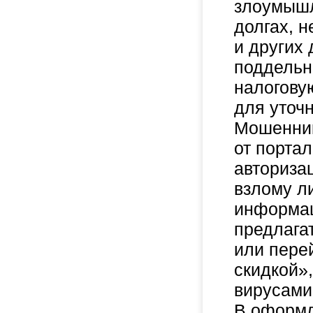
злоумышл
долгах, 
и других
поддельн
налогову
для уточ
Мошенник
от порта
авторизац
взлому л
информац
предлага
или пере
скидкой»,
вирусами
В оформл