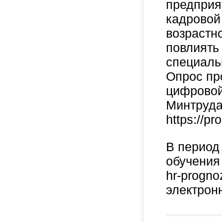
предприя
кадровой
возрастн
повлиять
специаль
Опрос пр
цифровой
Минтруда
https://pr
В период
обучения 
hr-progno
электрон